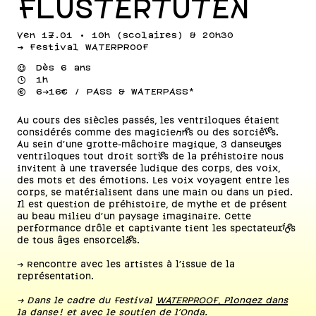
FLÜSTERTÜTEN
Ven 17.01 • 10h (scolaires) & 20h30
-> Festival WATERPROOF
⌣
Dès 6 ans
⌚
1h
💰
6->16€ / PASS & WATERPASS*
Au cours des siècles passés, les ventriloques étaient
considérés comme des magicien·nes ou des sorcièr·es.
Au sein d’une grotte-mâchoire magique, 3 danseur·ses
ventriloques tout droit sorti·es de la préhistoire nous
invitent à une traversée ludique des corps, des voix,
des mots et des émotions. Les voix voyagent entre les
corps, se matérialisent dans une main ou dans un pied.
Il est question de préhistoire, de mythe et de présent
au beau milieu d’un paysage imaginaire. Cette
performance drôle et captivante tient les spectateur·ices
de tous âges ensorcelé·es.
-> Rencontre avec les artistes à l'issue de la
représentation.
-> Dans le cadre du Festival
WATERPROOF, Plongez dans
la danse !
et avec le soutien de l'Onda.