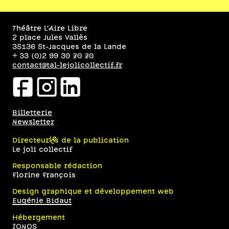
Théâtre L’Aire Libre
2 place Jules Vallès
35136 St-Jacques de la Lande
+ 33 (0)2 99 30 70 70
contact@tal-lejolicollectif.fr
facebookicon
instagramicon
linkedinicon
Billetterie
Newsletter
Directeur·ices de la publication
Le joli collectif
Responsable rédaction
Florine François
Design graphique et développement web
Eugénie Bidaut
Hébergement
IONOS