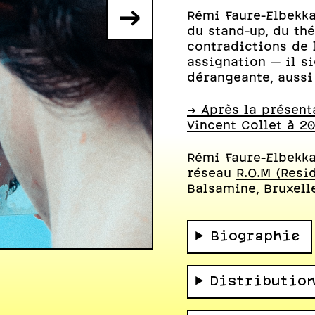
→
Rémi Faure-Elbekka
du stand-up, du thé
contradictions de 
assignation — il s
dérangeante, aussi
-> Après la présen
Vincent Collet à 20
Rémi Faure-Elbekka
réseau
R.O.M (Resi
Balsamine, Bruxel
Biographie
Photo : Nour Beetch
Distributio